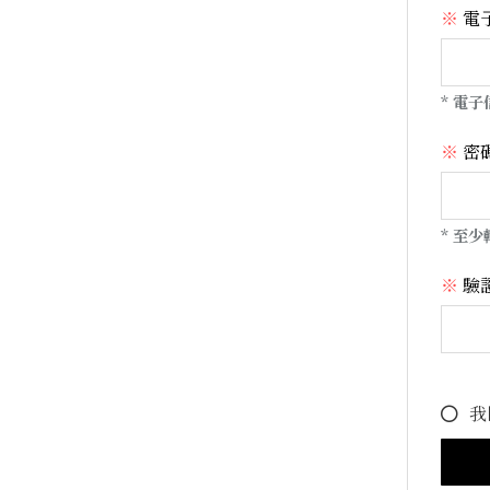
電
* 電
密
* 至
驗
我