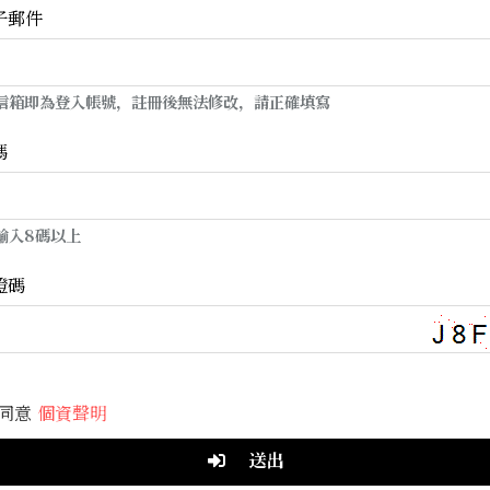
子郵件
子信箱即為登入帳號，註冊後無法修改，請正確填寫
碼
少輸入8碼以上
證碼
同意
個資聲明