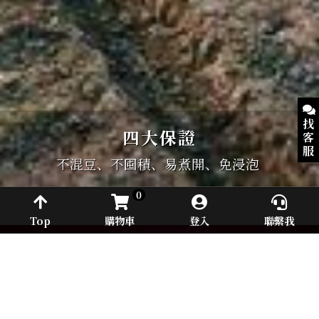
找
四大保證
客
服
不混豆、不囤積、易煮開、免浸泡 
AI
0
客
服
幫
Top
購物車
登入
聯繫我
手